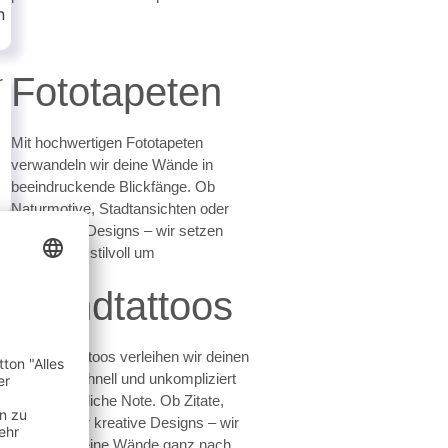
Fototapeten
Mit hochwertigen Fototapeten
verwandeln wir deine Wände in
beeindruckende Blickfänge. Ob
Naturmotive, Stadtansichten oder
individuelle Designs – wir setzen
deine Ideen stilvoll um
Wandtattoos
Mit Wandtattoos verleihen wir deinen
Räumen schnell und unkompliziert
eine persönliche Note. Ob Zitate,
Muster oder kreative Designs – wir
gestalten deine Wände ganz nach