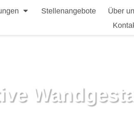
tungen
Stellenangebote
Über u
Konta
ive Wandge­st