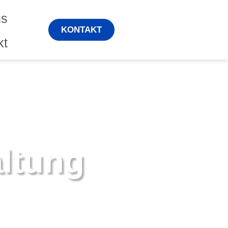
ns
KONTAKT
kt
altung