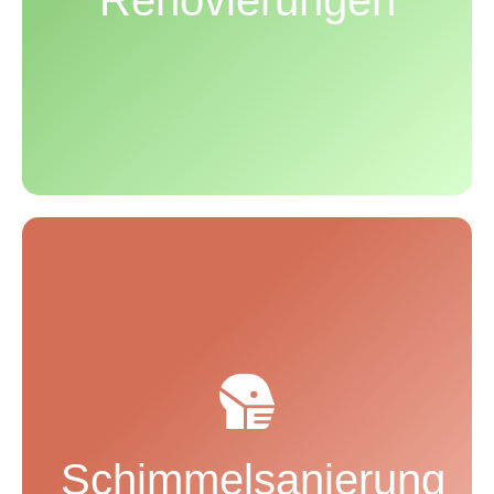
dem Innenausbau, sind wir Ihr fachkundiger
Partner.
Schimmel in Innenräumen ist nicht nur ein
optisches Problem, sondern kann auch die
Gesundheit beeinträchtigen. Wir bieten Ihnen eine
professionelle Schimmelsanierung – gründlich,
nachhaltig und mit hochwertigen Materialien. Dabei
Schimmelsanierung
gehen wir den Ursachen auf den Grund, entfernen