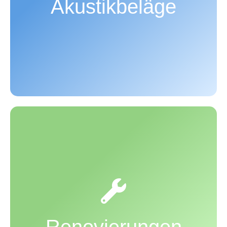
Akustikbeläge
eine deutliche Schallentkopplung und bieten einen
idealen Untergrund für Putz und anschließendes
Anstreichen oder Tapezieren.
Sie möchten Ihr gesamtes Haus oder Ihre ganze
Wohnung renovieren? Wir führen für Sie
Komplettrenovierungen durch - und das mit
System! Angefangen bei der Farbwahl für die
unterschiedlichen Räume in ansprechenden
Renovierungen
Farben, bis hin zu einer neuen Raumaufteilung und