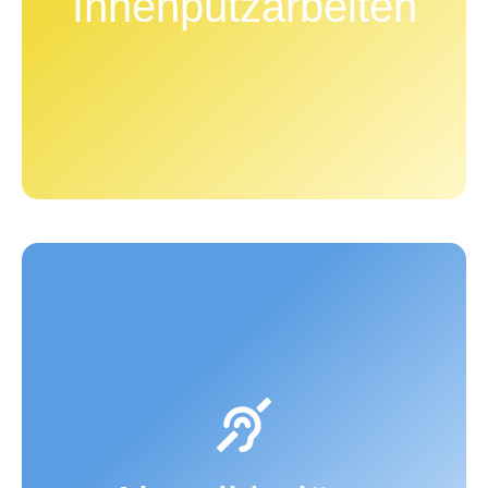
Innenputzarbeiten
Türen sind dabei selbstverständlich. Wir beraten Sie
auch zu Wandbelägen für ein optimales Raumklima.
Schalldämmpaneele lassen sich auch nachträglich
mit Klebetechniken auf unterschiedliche
Untergründe (Mauerwerk, Holz, etc.) im Innen- und
Außenbereich aufbringen. Die Paneele bewirken