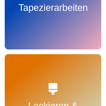
Spachtelarbeiten sowie maßgenauem Aufbringen
Tapezierarbeiten
der neuen Tapeten. Für aufregende Effekttapeten
und weitere Schmucktechniken, schauen Sie sich
auch auf der Seiten Kreative Wandgestaltung um!
Der Neugestaltung Ihrer Innen- und Außenräume
sind keine Grenzen gesetzt, wenn sie auch Ihre
Fenster und Türen in das Farbkonzept integrieren.
Lackieren &
Mit hochwertigen Lacken auf Holz, Kunststoff oder