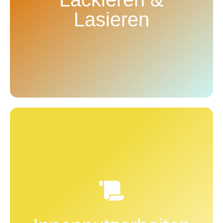
Metall strahlt ihre Küche, der Balkon oder die
Lasieren
Fensterfront in neuem Glanz.
Wir verputzen Ihre Wände - ob Neuverputzung oder
Putzsanierung im Bestand. Wir bereiten Ihre Wände
mit Gipsputz, Kalkputz, Lehmputz, Silikonputz oder
Silikatputz vor. Glatte Oberflächen und passgenaue
Aussparungen für Anschlüsse sowie Fenster und